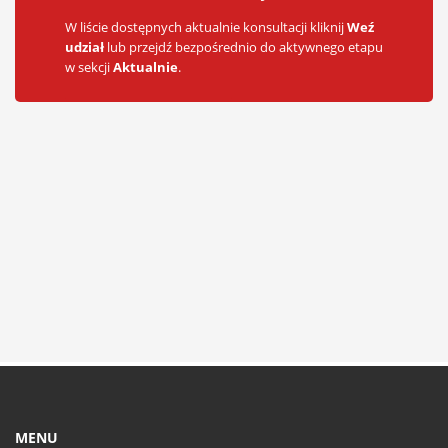
W liście dostępnych aktualnie konsultacji kliknij
Weź
udział
lub przejdź bezpośrednio do aktywnego etapu
w sekcji
Aktualnie
.
MENU