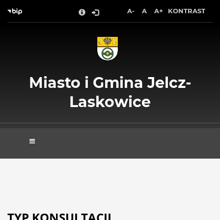
Wróć na początek strony
A-
A
A+
KONTRAST
Przejdź do treści głównej
Przejdź do stopki
Przejdź do menu górnego
Przejdź do mapy serwisu
Miasto i Gmina Jelcz-
Laskowice
TYP KONSULTACJI